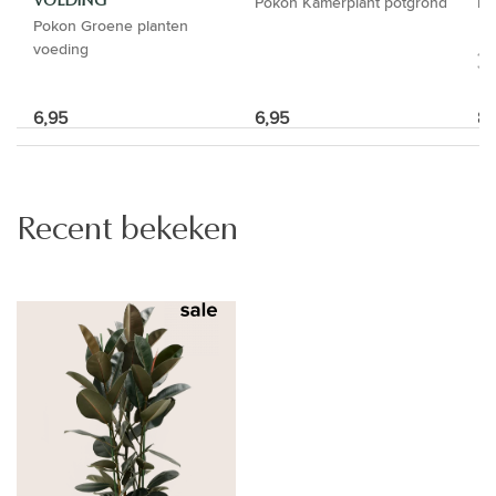
Pokon Kamerplant potgrond
Lu
VOEDING
Pokon Groene planten
voeding
6,95
6,95
8,
Recent bekeken