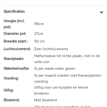
Specificaties
Hoogte (incl.
110cm
pot):
Diameter pot:
27cm
Breedte plant :
50 cm
Luchtzuiverend:
Zeer luchtzuiverend
Halfschaduw tot lichte plaats, niet in de
Standplaats:
volle zon
Waterbehoefte:
1x per week water geven
1x per maand voeden met Kamerplanten
Voeding:
voeding
Giftig voor uw huisdier en kleine
Giftig:
kinderen
Bloeiend:
Niet bloeiend
Om de twee jaar verpotten, in het