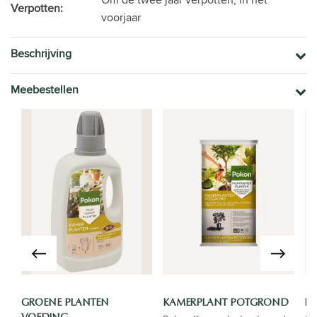
Verpotten:
voorjaar
Beschrijving
Meebestellen
GROENE PLANTEN
KAMERPLANT POTGROND
LU