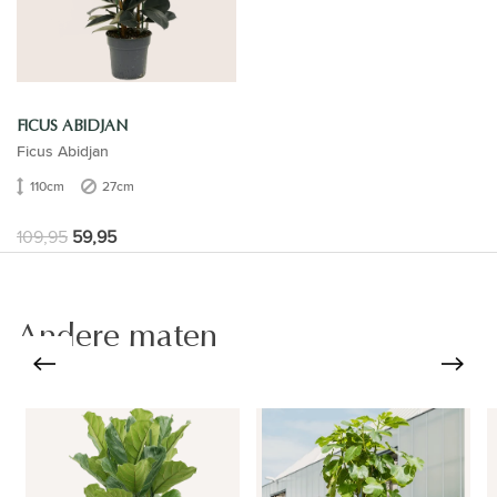
FICUS ABIDJAN
Ficus Abidjan
110cm
27cm
109,95
59,95
Andere maten