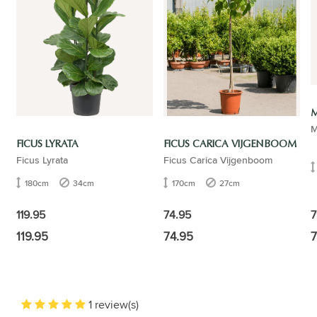
M
FICUS LYRATA
FICUS CARICA VIJGENBOOM
Ficus Lyrata
Ficus Carica Vijgenboom
180cm
34cm
170cm
27cm
7
119.95
74.95
119.95
74.95
7
1 review(s)