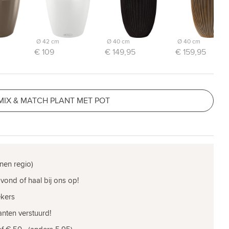
Ø 42 cm
Ø 40 cm
Ø 40 cm
€ 109
€ 149,95
€ 159,95
MIX & MATCH PLANT MET POT
nen regio)
vond of haal bij ons op!
ekers
nten verstuurd!