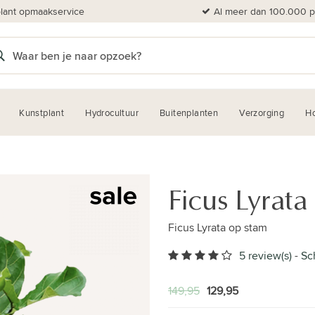
plant opmaakservice
Al meer dan 100.000 pl
Kunstplant
Hydrocultuur
Buitenplanten
Verzorging
H
Ficus Lyrata
Ficus Lyrata op stam
5 review(s)
-
Sc
149,95
129,95