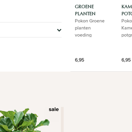
GROENE
KAM
PLANTEN
POT
Pokon Groene
Poko
VOEDING
planten
Kame
voeding
potg
6,95
6,95