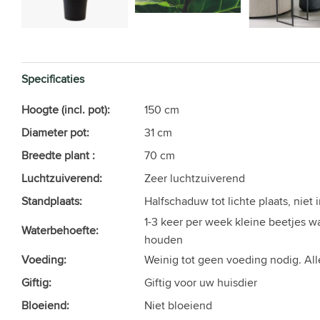
Specificaties
Hoogte (incl. pot):
150 cm
Diameter pot:
31 cm
Breedte plant :
70 cm
Luchtzuiverend:
Zeer luchtzuiverend
Standplaats:
Halfschaduw tot lichte plaats, niet 
1-3 keer per week kleine beetjes wa
Waterbehoefte:
houden
Voeding:
Weinig tot geen voeding nodig. A
Giftig:
Giftig voor uw huisdier
Bloeiend:
Niet bloeiend