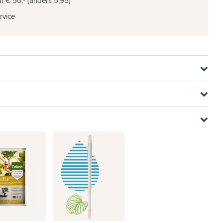
f € 50,- (anders 5,95)
rvice