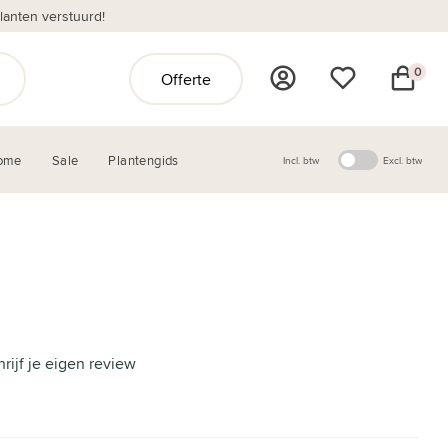
anten verstuurd!
0
Offerte
ome
Sale
Plantengids
Incl. btw
Excl. btw
hrijf je eigen review