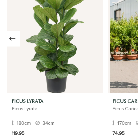
FICUS LYRATA
FICUS CA
Ficus Lyrata
Ficus Cari
180cm
34cm
170cm
119.95
74.95