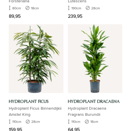
Forsteriana
Lutescens
80cm
18cm
190cm
28cm
89,95
239,95
HYDROPLANT FICUS
HYDROPLANT DRACAENA
Hydroplant Ficus Binnendijkii
Hydroplant Dracaena
Amstel King
Fragrans Burundii
110cm
28cm
110cm
18cm
159,95
64,95