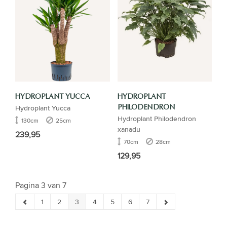
HYDROPLANT YUCCA
HYDROPLANT
Hydroplant Yucca
PHILODENDRON
Hydroplant Philodendron
130cm
25cm
xanadu
239,95
70cm
28cm
129,95
Pagina 3 van 7
1
2
3
4
5
6
7