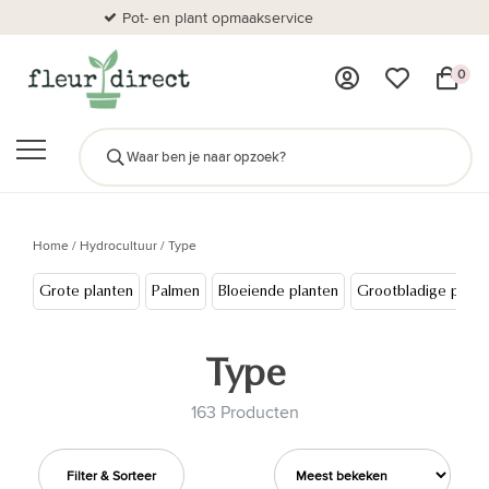
Pot- en plant opmaakservice
Al
0
Home
/
Hydrocultuur
/
Type
Grote planten
Palmen
Bloeiende planten
Grootbladige plant
Type
163 Producten
Filter & Sorteer