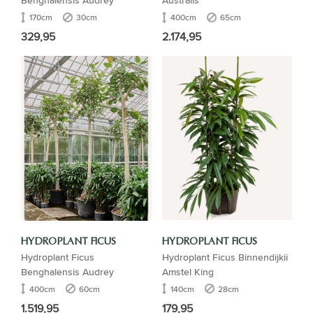
170cm
30cm
400cm
65cm
329,95
2.174,95
HYDROPLANT FICUS
HYDROPLANT FICUS
Hydroplant Ficus
Hydroplant Ficus Binnendijkii
Benghalensis Audrey
Amstel King
400cm
60cm
140cm
28cm
1.519,95
179,95