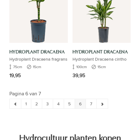
HYDROPLANT DRACAENA
HYDROPLANT DRACAENA
Hydroplant Dracaena fragrans
Hydroplant Dracaena cintho
75cm
15cm
100cm
15cm
19,95
39,95
Pagina 6 van 7
1
2
3
4
5
6
7
Hydrocultuur planten kopen