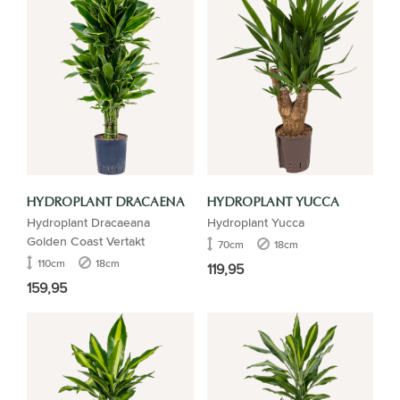
HYDROPLANT DRACAENA
HYDROPLANT YUCCA
Hydroplant Dracaeana
Hydroplant Yucca
Golden Coast Vertakt
70cm
18cm
110cm
18cm
119,95
159,95