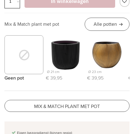
In winkelwagen
Mix & Match plant met pot
Alle potten
Ø 21 cm
Ø 23 cm
Ø 
Geen pot
€ 39,95
€ 39,95
€ 
MIX & MATCH PLANT MET POT
Eigen bezorgdienst (binnen regio)