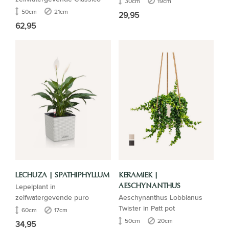
30cm
19cm
50cm
21cm
29,95
62,95
LECHUZA | SPATHIPHYLLUM
KERAMIEK |
Lepelplant in
AESCHYNANTHUS
zelfwatergevende puro
Aeschynanthus Lobbianus
Twister in Patt pot
60cm
17cm
50cm
20cm
34,95