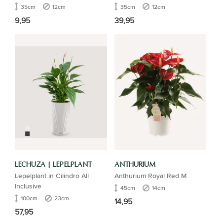
35cm
12cm
35cm
12cm
9,95
39,95
LECHUZA | LEPELPLANT
ANTHURIUM
Lepelplant in Cilindro All
Anthurium Royal Red M
Inclusive
45cm
14cm
100cm
23cm
14,95
57,95