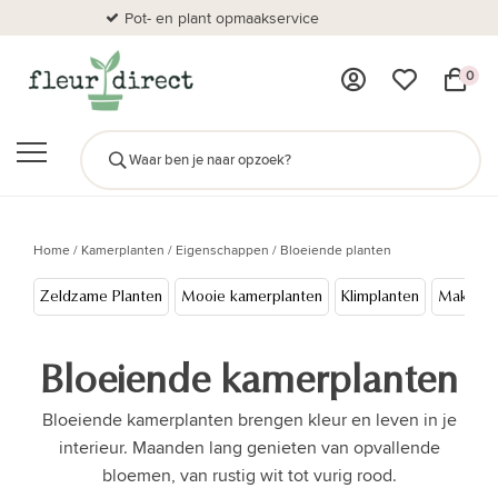
Pot- en plant opmaakservice
Al
0
Home
/
Kamerplanten
/
Eigenschappen
/
Bloeiende planten
Zeldzame Planten
Mooie kamerplanten
Klimplanten
Makkelij
Bloeiende kamerplanten
Bloeiende kamerplanten brengen kleur en leven in je
interieur. Maanden lang genieten van opvallende
bloemen, van rustig wit tot vurig rood.