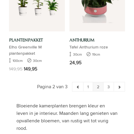
PLANTENPAKKET
ANTHURIUM
Elho Greenville M
Tafel Anthurium roze
plantenpakket
30cm
19cm
100cm
30cm
24,95
149,95
149,95
Pagina 2 van 3
1
2
3
Bloeiende kamerplanten brengen kleur en
leven in je interieur. Maanden lang genieten van
opvallende bloemen, van rustig wit tot vurig
rood.