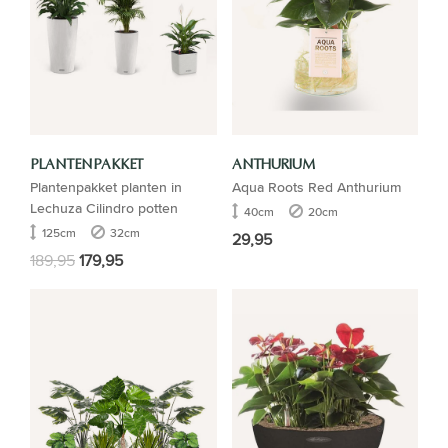
PLANTENPAKKET
ANTHURIUM
Plantenpakket planten in
Aqua Roots Red Anthurium
Lechuza Cilindro potten
40cm
20cm
125cm
32cm
29,95
189,95
179,95