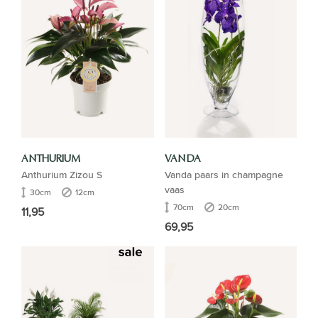
ANTHURIUM
VANDA
Anthurium Zizou S
Vanda paars in champagne
vaas
30cm
12cm
70cm
20cm
11,95
69,95