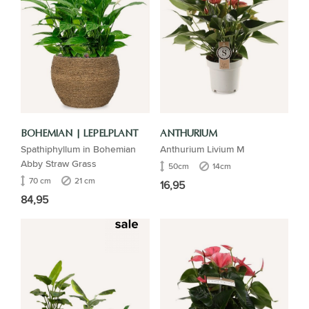
BOHEMIAN | LEPELPLANT
ANTHURIUM
Spathiphyllum in Bohemian
Anthurium Livium M
Abby Straw Grass
50cm
14cm
70 cm
21 cm
16,95
84,95