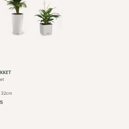
KKET
et
32cm
95