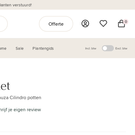
anten verstuurd!
0
Offerte
ome
Sale
Plantengids
Incl. btw
Excl. btw
et
huza Cilindro potten
hrijf je eigen review