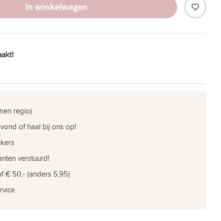
In winkelwagen
akt!
nen regio)
vond of haal bij ons op!
ekers
nten verstuurd!
f € 50,- (anders 5,95)
rvice