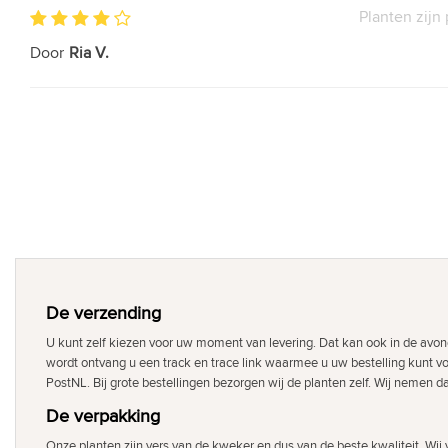
Planten zijn
Door
Ria V.
De verzending
U kunt zelf kiezen voor uw moment van levering. Dat kan ook in de avon
wordt ontvang u een track en trace link waarmee u uw bestelling kunt v
PostNL. Bij grote bestellingen bezorgen wij de planten zelf. Wij nemen d
De verpakking
Onze planten zijn vers van de kweker en dus van de beste kwaliteit. Wi