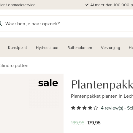
plant opmaakservice
Al meer dan 100.000 pl
Kunstplant
Hydrocultuur
Buitenplanten
Verzorging
H
ilindro potten
Plantenpakk
Plantenpakket planten in Lec
4 review(s)
-
Sc
189,95
179,95