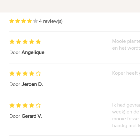
4 review(s)
Mooie plante
en het wordt
Door
Angelique
Koper heeft 
Door
Jeroen D.
Ik had gevra
week) en de 
Door
Gerard V.
mooie frisse
handig met k