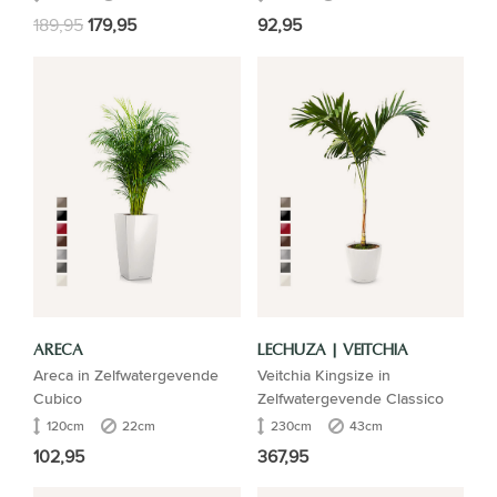
189,95
179,95
92,95
ARECA
LECHUZA | VEITCHIA
Areca in Zelfwatergevende
Veitchia Kingsize in
Cubico
Zelfwatergevende Classico
120cm
22cm
230cm
43cm
102,95
367,95