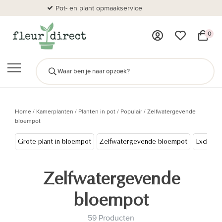
Pot- en plant opmaakservice
Al
0
Home
/
Kamerplanten
/
Planten in pot
/
Populair
/
Zelfwatergevende
bloempot
Grote plant in bloempot
Zelfwatergevende bloempot
Exclusie
Zelfwatergevende
bloempot
59 Producten