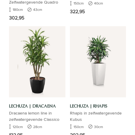
Zelfwatergevende Quadro
150cm
40cm
180cm
43cm
322,95
302,95
LECHUZA | DRACAENA
LECHUZA | RHAPIS
Dracaena lemon line in
Rhapis in zelfwatergevende
zelfwatergevende Classico
Kubus
120cm
28cm
150cm
30cm