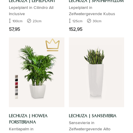
LECHUZA | LEPELPLANT
LECHUZA | SPATHIPHYLLUM
Lepelplant in Cilindro All
Lepelplant in
Inclusive
Zelfwatergevende Kubus
100cm
23cm
125cm
30cm
57,95
152,95
LECHUZA | HOWEA
LECHUZA | SANSEVIERIA
Sansevieria in
FORSTERIANA
Kentiapalm in
Zelfwatergevende Alto