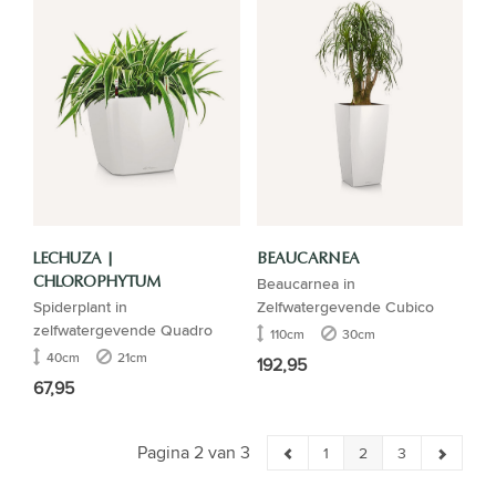
LECHUZA |
BEAUCARNEA
Beaucarnea in
CHLOROPHYTUM
Spiderplant in
Zelfwatergevende Cubico
zelfwatergevende Quadro
110cm
30cm
40cm
21cm
192,95
67,95
Pagina 2 van 3
1
2
3