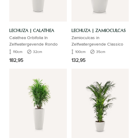
LECHUZA | CALATHEA
LECHUZA | ZAMIOCULCAS
Calathea Orbifolia In
Zamioculcas in
Zelfwatergevende Rondo
Zelfwatergevende Classico
110cm
32cm
100cm
35cm
182,95
132,95