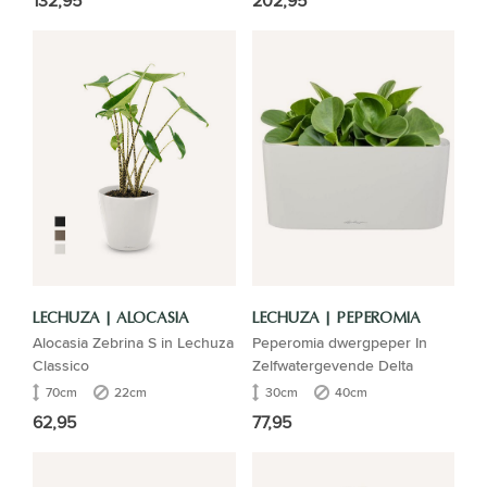
132,95
202,95
LECHUZA | ALOCASIA
LECHUZA | PEPEROMIA
Alocasia Zebrina S in Lechuza
Peperomia dwergpeper In
Classico
Zelfwatergevende Delta
70cm
22cm
30cm
40cm
62,95
77,95