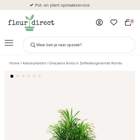
Pot- en plant opmaakservice
Al
0
Home
Kamerplanten
Dracaena Anita in Zelfwatergevende Rondo