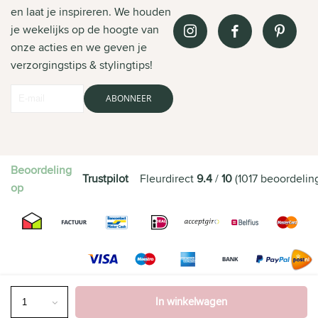
en laat je inspireren. We houden
je wekelijks op de hoogte van
onze acties en we geven je
verzorgingstips & stylingtips!
ABONNEER
Beoordeling
Trustpilot
Fleurdirect
9.4
/
10
(
1017
beoordelin
op
In winkelwagen