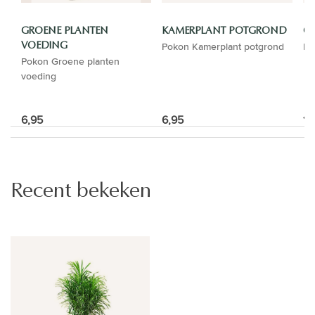
GROENE PLANTEN
KAMERPLANT POTGROND
GI
Pokon Kamerplant potgrond
El
VOEDING
Pokon Groene planten
voeding
6,95
6,95
16
Recent bekeken