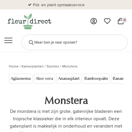
Pot- en plant opmaakservice
Al
0
Home
/
Kamerplanten
/
Soorten
/
Monstera
Aglaonema
Aloe vera
Ananasplant
Bamboepalm
Bananenb
Monstera
De monstera is met zijn grote, gatenrijke bladeren een
tropische klassieker die in elk interieur opvalt. Deze
gatenplant is makkelijk in onderhoud en verandert met