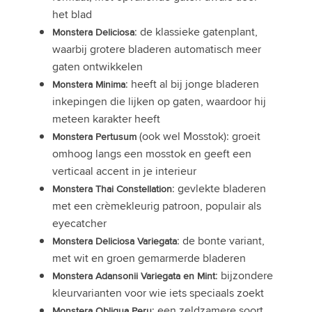
het blad
: de klassieke gatenplant,
Monstera Deliciosa
waarbij grotere bladeren automatisch meer
gaten ontwikkelen
: heeft al bij jonge bladeren
Monstera Minima
inkepingen die lijken op gaten, waardoor hij
meteen karakter heeft
(ook wel Mosstok): groeit
Monstera Pertusum
omhoog langs een mosstok en geeft een
verticaal accent in je interieur
: gevlekte bladeren
Monstera Thai Constellation
met een crèmekleurig patroon, populair als
eyecatcher
: de bonte variant,
Monstera Deliciosa Variegata
met wit en groen gemarmerde bladeren
: bijzondere
Monstera Adansonii Variegata en Mint
kleurvarianten voor wie iets speciaals zoekt
: een zeldzamere soort
Monstera Obliqua Peru