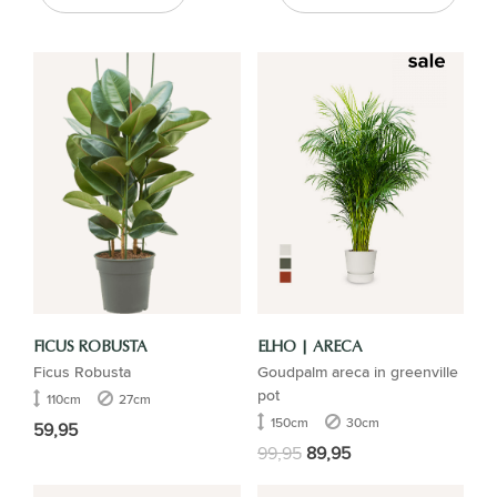
FICUS ROBUSTA
ELHO | ARECA
Ficus Robusta
Goudpalm areca in greenville
pot
110cm
27cm
150cm
30cm
59,95
99,95
89,95