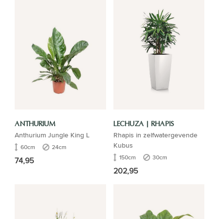
ANTHURIUM
LECHUZA | RHAPIS
Anthurium Jungle King L
Rhapis in zelfwatergevende
Kubus
60cm
24cm
150cm
30cm
74,95
202,95