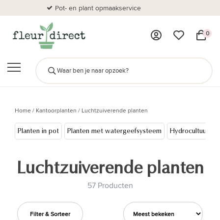
Pot- en plant opmaakservice
Al
0
Home
/
Kantoorplanten
/
Luchtzuiverende planten
Planten in pot
Planten met watergeefsysteem
Hydrocultuur
Luchtzuiverende planten
57 Producten
Filter & Sorteer