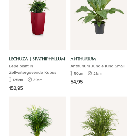
LECHUZA | SPATHIPHYLLUM
ANTHURIUM
Lepelplant in
Anthurium Jungle King Small
Zelfwatergevende Kubus
50cm
21cm
125cm
30cm
54,95
152,95