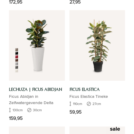
172,95
27,95
LECHUZA | FICUS ABIDJAN
FICUS ELASTICA
Ficus Abidjan in
Ficus Elastica Tineke
Zelfwatergevende Delta
110cm
27cm
130cm
30cm
59,95
159,95