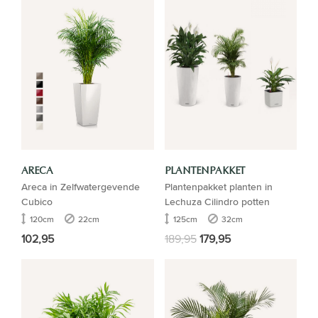
ARECA
PLANTENPAKKET
Areca in Zelfwatergevende
Plantenpakket planten in
Cubico
Lechuza Cilindro potten
120cm
22cm
125cm
32cm
102,95
189,95
179,95