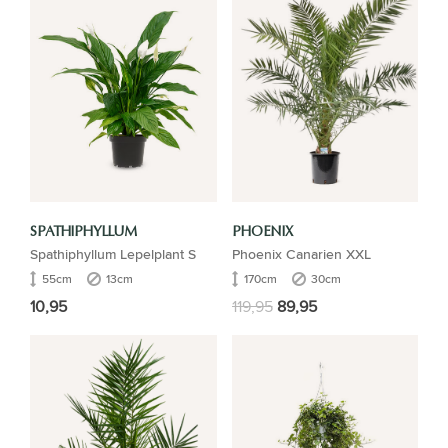
SPATHIPHYLLUM
PHOENIX
Spathiphyllum Lepelplant S
Phoenix Canarien XXL
55cm
13cm
170cm
30cm
10,95
119,95
89,95