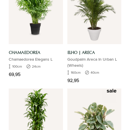
CHAMAEDOREA
ELHO | ARECA
Chamaedorea Elegans L
Goudpalm Areca In Urban L
(Wheels)
100cm
24cm
160cm
40cm
69,95
92,95