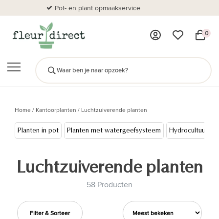
Pot- en plant opmaakservice
Al
0
Home
/
Kantoorplanten
/
Luchtzuiverende planten
Planten in pot
Planten met watergeefsysteem
Hydrocultuur
Luchtzuiverende planten
58 Producten
Filter & Sorteer