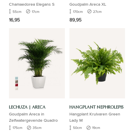
Chamaedorea Elegans S
Goudpalm Areca XL
55cm
17cm
170cm
27cm
16,95
89,95
LECHUZA | ARECA
HANGPLANT NEPHROLEPIS
Goudpalm Areca in
Hangplant Krulvaren Green
Zelfwatergevende Quadro
Lady M
175cm
35cm
50cm
19cm