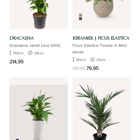
DRACAENA
KERAMIEK | FICUS ELASTICA
Dracaena Janet Lind XXXL
Ficus Elastica Tineke in Mini
kevan
170cm
34cm
60cm
25cm
214,95
99,95
79,95