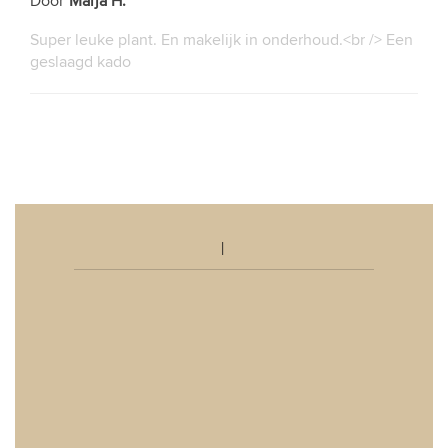
Door
Marja H.
Super leuke plant. En makelijk in onderhoud.<br /> Een
geslaagd kado