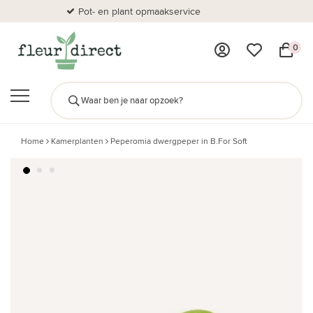
Pot- en plant opmaakservice
Al
0
Home
Kamerplanten
Peperomia dwergpeper in B.For Soft