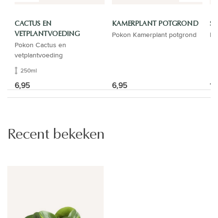
CACTUS EN
KAMERPLANT POTGROND
SP
Pokon Kamerplant potgrond
El
VETPLANTVOEDING
Pokon Cactus en
vetplantvoeding
250ml
6,95
6,95
12
Recent bekeken