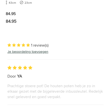
43cm
23cm
84.95
84.95
1 review(s)
Je beoordeling toevoegen
Door
YA
Prachtige stoere pot! De houten poten heb je zo in
elkaar gezet met de bijgeleverde inbussleutel. Redelijk
snel geleverd en goed verpakt.