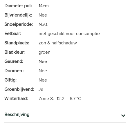
Diameter pot:
14cm
Bijvriendelijk:
Nee
Snoeiperiode:
N.v.t.
Eetbaar:
niet geschikt voor consumptie
Standplaats:
zon & halfschaduw
Bladkleur:
groen
Geurend:
Nee
Doornen :
Nee
Giftig:
Nee
Groenblijvend:
Ja
Winterhard:
Zone 8: -12.2 - -6.7 °C
Beschrijving