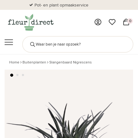
Pot- en plant opmaakservice
Al
0
Home
Buitenplanten
Slangenbaard Nigrescens