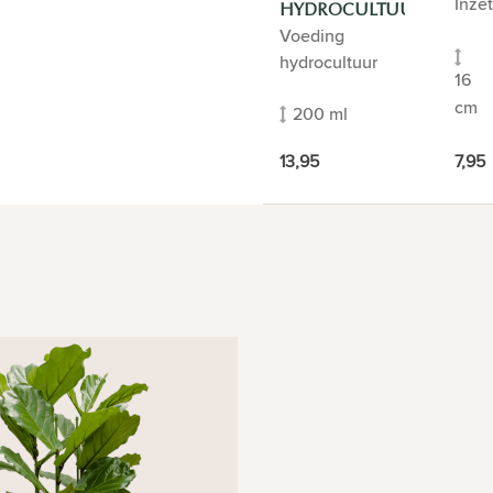
Inze
HYDROCULTUUR
Voeding
hydrocultuur
16
cm
200 ml
7,95
13,95