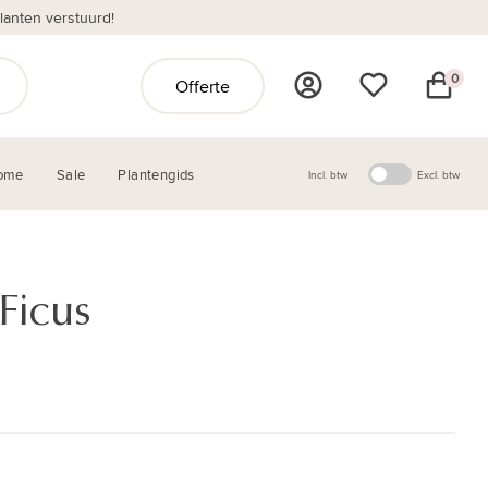
anten verstuurd!
0
Offerte
ome
Sale
Plantengids
Incl. btw
Excl. btw
Ficus