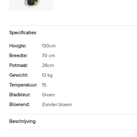
Specificaties
Hoogte:
130cm
Breedte:
70 cm
Potmaat:
28cm
Gewicht:
13 kg
Temperatuur:
15
Bladkleur:
Groen
Bloeiend:
Zonder bloem
Beschrijving