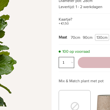
Diameter pot:
28cm
Levertijd:
1 - 2 werkdagen
Kaartje?
+ €1,50
Maat
70cm
90cm
130cm
100 op voorraad
Mix & Match plant met pot