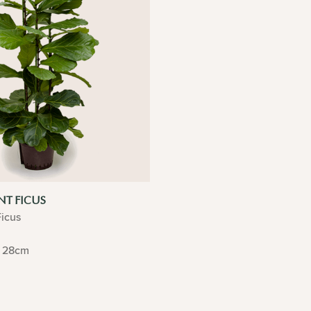
T FICUS
icus
28cm