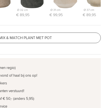
Ø 32 cm
Ø 31 cm
Ø 37 cm
€ 89,95
€ 99,95
€ 89,95
MIX & MATCH PLANT MET POT
nen regio)
vond of haal bij ons op!
ekers
nten verstuurd!
f € 50,- (anders 5,95)
rvice