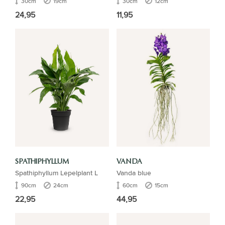
30cm
19cm
30cm
12cm
24,95
11,95
SPATHIPHYLLUM
VANDA
Spathiphyllum Lepelplant L
Vanda blue
90cm
24cm
60cm
15cm
22,95
44,95