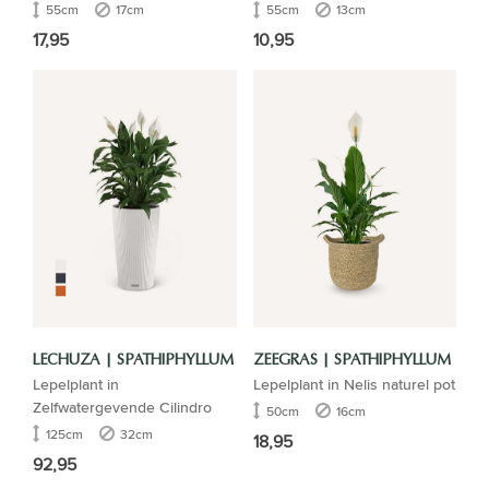
55cm
17cm
55cm
13cm
17,95
10,95
LECHUZA | SPATHIPHYLLUM
ZEEGRAS | SPATHIPHYLLUM
Lepelplant in
Lepelplant in Nelis naturel pot
Zelfwatergevende Cilindro
50cm
16cm
125cm
32cm
18,95
92,95