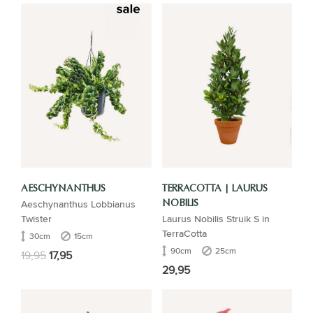
AESCHYNANTHUS
TERRACOTTA | LAURUS
Aeschynanthus Lobbianus
NOBILIS
Twister
Laurus Nobilis Struik S in
TerraCotta
30cm
15cm
90cm
25cm
19,95
17,95
29,95