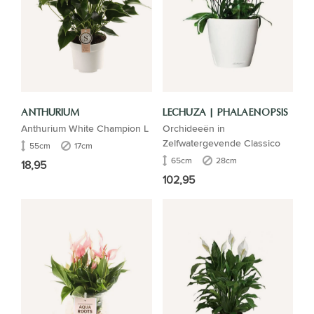
ANTHURIUM
LECHUZA | PHALAENOPSIS
Anthurium White Champion L
Orchideeën in
Zelfwatergevende Classico
55cm
17cm
65cm
28cm
18,95
102,95