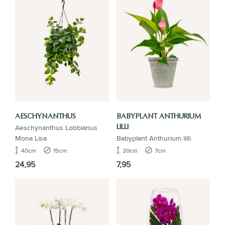
AESCHYNANTHUS
BABYPLANT ANTHURIUM
Aeschynanthus Lobbianus
LILLI
Mona Lisa
Babyplant Anthurium lilli
40cm
15cm
20cm
7cm
24,95
7,95