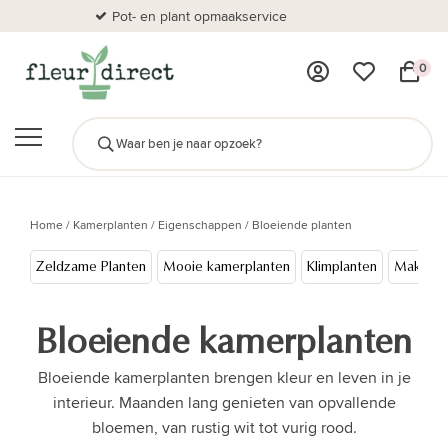
Pot- en plant opmaakservice
Al
0
Home
/
Kamerplanten
/
Eigenschappen
/
Bloeiende planten
Zeldzame Planten
Mooie kamerplanten
Klimplanten
Makkelij
Bloeiende kamerplanten
Bloeiende kamerplanten brengen kleur en leven in je
interieur. Maanden lang genieten van opvallende
bloemen, van rustig wit tot vurig rood.