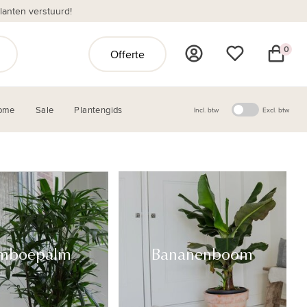
anten verstuurd!
0
Offerte
ome
Sale
Plantengids
Incl. btw
Excl. btw
mboepalm
Bananenboom