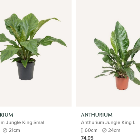
RIUM
ANTHURIUM
um Jungle King Small
Anthurium Jungle King L
21cm
60cm
24cm
74,95