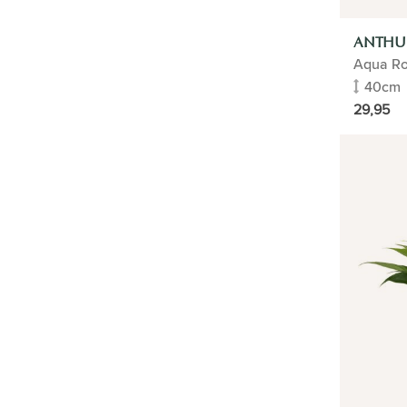
BUITENPLANTEN
ANTHU
Aqua Roo
KUNSTPLANTEN
40cm
BLOEMPOTTEN
29,95
VERZORGING
CADEAUTIP
HOME
PLANTENGIDS
ZAKELIJK
TYPE
PLANTEN ASSISTENT