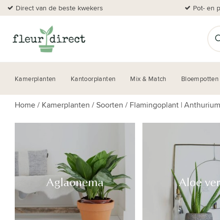
Direct van de beste kwekers
Pot- en 
Kamerplanten
Kantoorplanten
Mix & Match
Bloempotten
Home
/
Kamerplanten
/
Soorten
/
Flamingoplant | Anthuriu
Aglaonema
Aloe ve