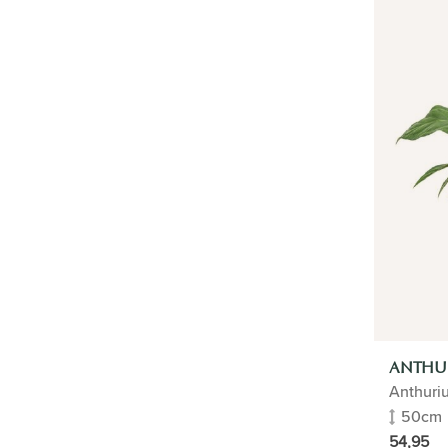
Bamboepalm
Bananenboom
Bergpalm | Chamaedorea
Bonsai
Bromelia
Cactus
Calathea
Citrusboom
Citroenplant
Clusia
Croton Codiaeum Wonderstruik
Cycas | Vredespalm
Dadelpalm | Phoenix Canariens
Dieffenbachia
Duinplanten
Dwergpalm
Drakenbloedboom | Dracaena
ANTHU
Epipremnum
Anthuri
Flamingoplant | Anthurium
50cm
Ficus
54,95