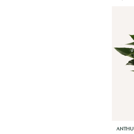
Ficus Ginseng
Monstera
Geldboom
Goudpalm Areca
Kamerpalm | Zamioculcas
Kentia palm
Kwartjesplant | Aspidistra
Laurierplant
Maori
Olifantsoor | Alocasia
Olifantspoot | Beaucarnea
Pachira Aquatica
Pannenkoekplant
Yucca
Phalaenopsis Orchidee
Philodendron
Polyscias
Rhapis
Rhipsalis rotskoraal
Rubberplant
ANTHU
Scindapsus