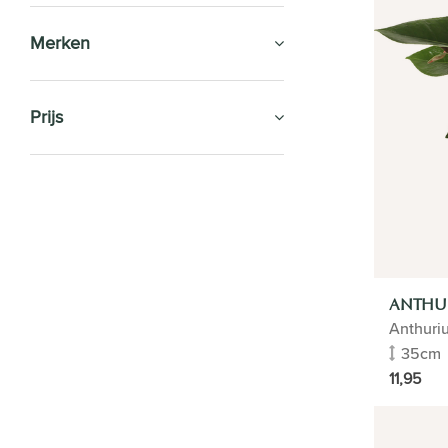
Merken
Prijs
SALE
KAMERPLANTEN
Type
Eigenschappen
ANTHU
Inrichting
Anthuri
Maat
35cm
Soorten
11,95
Aglaonema
Aloe vera
Ananasplant