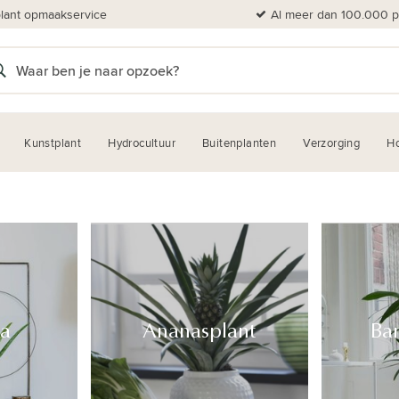
plant opmaakservice
Al meer dan 100.000 pl
Kunstplant
Hydrocultuur
Buitenplanten
Verzorging
H
m
ra
Ananasplant
Ba