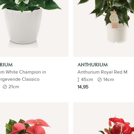
RIUM
ANTHURIUM
um White Champion in
Anthurium Royal Red M
ergevende Classico
45cm
14cm
21cm
14,95