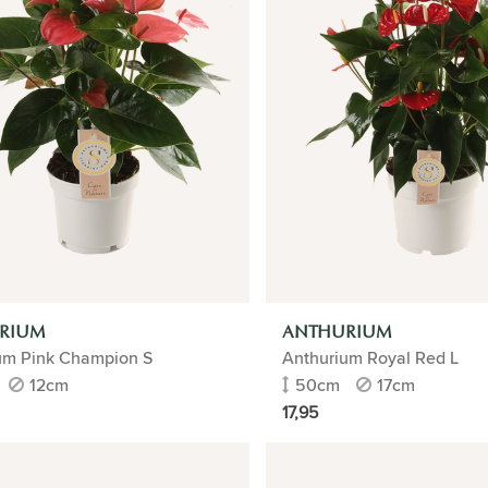
RIUM
ANTHURIUM
um Pink Champion S
Anthurium Royal Red L
12cm
50cm
17cm
17,95