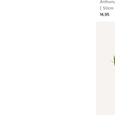
Anthuri
Steenbreekvaren
50cm
Streepvaren | Asplenium
14,95
Succulenten
Tabaksplant
Varenpalm Cycas
Varkensboom Clusia
Sanseveria | Vrouwentong
Vingersboom | Schefflera
Wonderstruik Croton
Wasbloem Hoya
Vetplant
Vleesetende plant
Paradijsvogelplant
Strelitzia
Eucalyptus
Planten in pot
KANTOORPLANTEN
HYDROCULTUUR