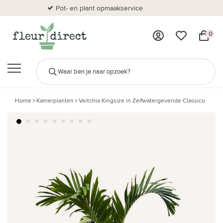
Pot- en plant opmaakservice
Al
0
Home
Kamerplanten
Veitchia Kingsize in Zelfwatergevende Classico