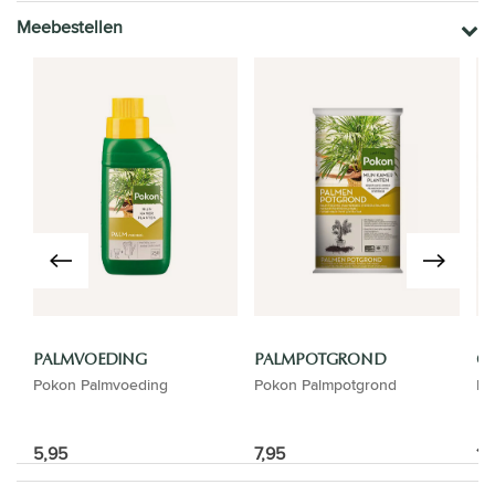
Meebestellen
PALMVOEDING
PALMPOTGROND
GI
Pokon Palmvoeding
Pokon Palmpotgrond
El
5,95
7,95
16