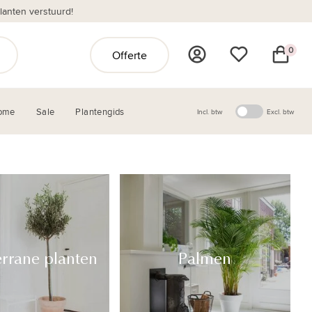
anten verstuurd!
0
Offerte
ome
Sale
Plantengids
Incl. btw
Excl. btw
rrane planten
Palmen