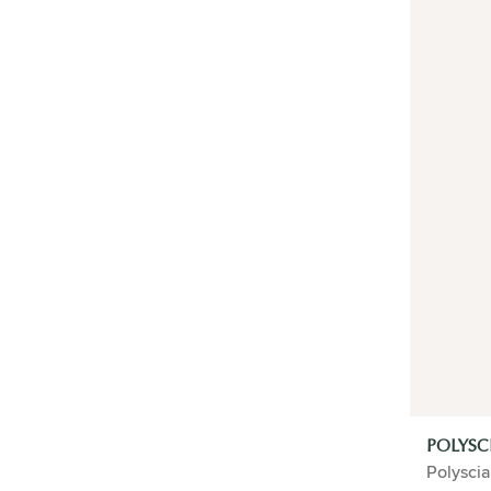
VERZORGING
CADEAUTIP
HOME
PLANTENGIDS
ZAKELIJK
TYPE
PLANTEN ASSISTENT
PLANTEN IN POT
POLYSC
Polysci