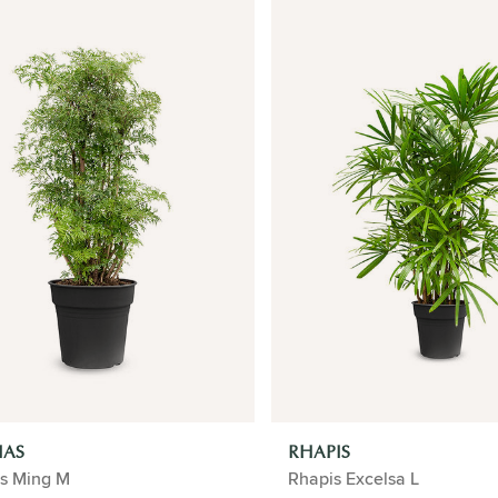
IAS
RHAPIS
as Ming M
Rhapis Excelsa L