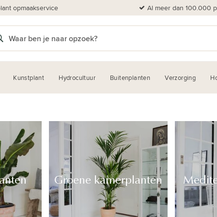
plant opmaakservice
Al meer dan 100.000 pl
Kunstplant
Hydrocultuur
Buitenplanten
Verzorging
H
lanten
Groene kamerplanten
Medite