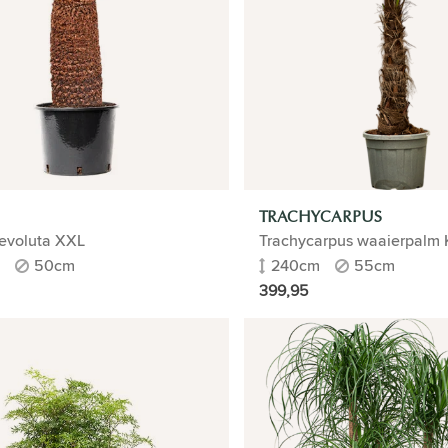
TRACHYCARPUS
evoluta XXL
Trachycarpus waaierpalm 
50cm
240cm
55cm
399,95