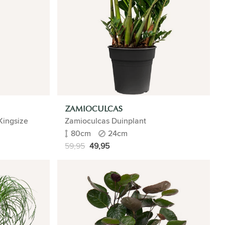
ZAMIOCULCAS
Kingsize
Zamioculcas Duinplant
80cm
24cm
59,95
49,95