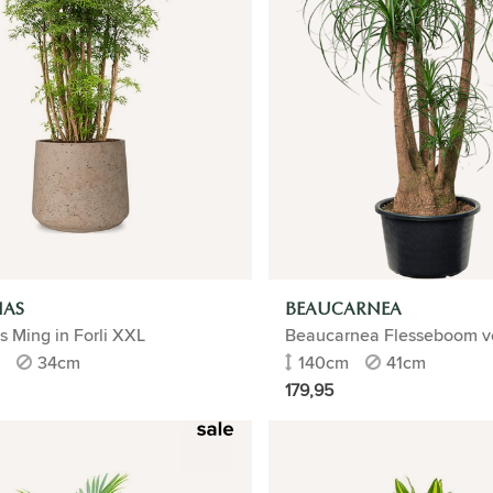
IAS
BEAUCARNEA
s Ming in Forli XXL
Beaucarnea Flesseboom v
34cm
140cm
41cm
179,95