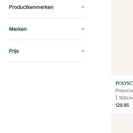
Productkenmerken
Merken
Prijs
SALE
POLYSC
KAMERPLANTEN
Polyscia
Type
100cm
129,95
Grote kamerplanten
Tropische planten
Groene kamerplanten
Mediterrane planten
Palmen