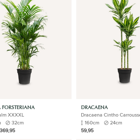
 FORSTERIANA
DRACAENA
alm XXXXL
Dracaena Cintho Carrousse
m
32cm
160cm
24cm
369,95
59,95