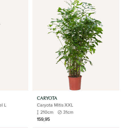
CARYOTA
l L
Caryota Mitis XXL
210cm
31cm
159,95