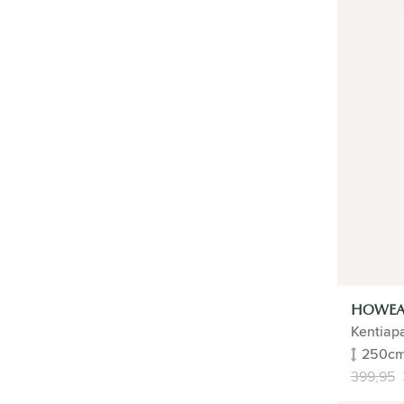
Orchidee
Hangplanten
Ecosysteem
Schaduwplanten
Boeket
Eigenschappen
Inrichting
Maat
Soorten
Planten in pot
KANTOORPLANTEN
HYDROCULTUUR
HOWEA
BUITENPLANTEN
Kentiap
250c
KUNSTPLANTEN
399,95
BLOEMPOTTEN